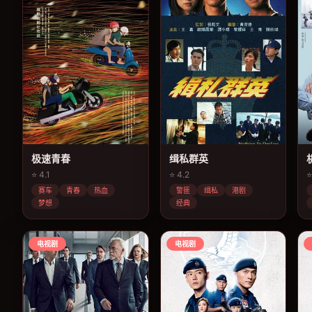
极速青春
缉私群英
⭐ 4.1
⭐ 4.2
⭐
赛车
青春
热血
警匪
缉私
港剧
梦想
经典
电视剧
电视剧