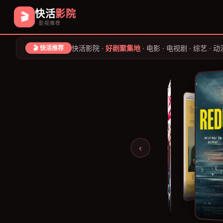
快活
影院
🎬
· 影视推荐
快活影院 ·
好剧聚集地
· 电影 · 电视剧 · 综艺 · 动
🎬 快活推荐
‹
幻想生活
周末情战