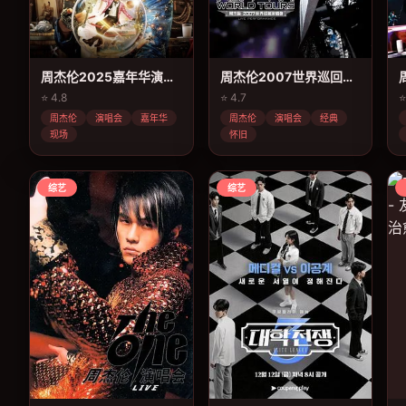
周杰伦2025嘉年华演唱会南宁站
周杰伦2007世界巡回演唱会
⭐ 4.8
⭐ 4.7
⭐
周杰伦
演唱会
嘉年华
周杰伦
演唱会
经典
现场
怀旧
综艺
综艺