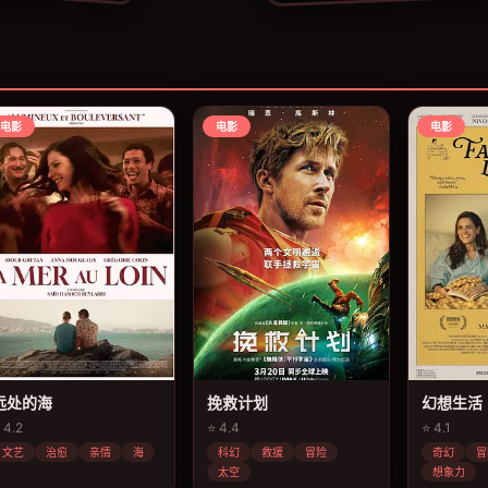
电影
电影
电影
远处的海
挽救计划
幻想生活
 4.2
⭐ 4.4
⭐ 4.1
文艺
治愈
亲情
海
科幻
救援
冒险
奇幻
冒
太空
想象力