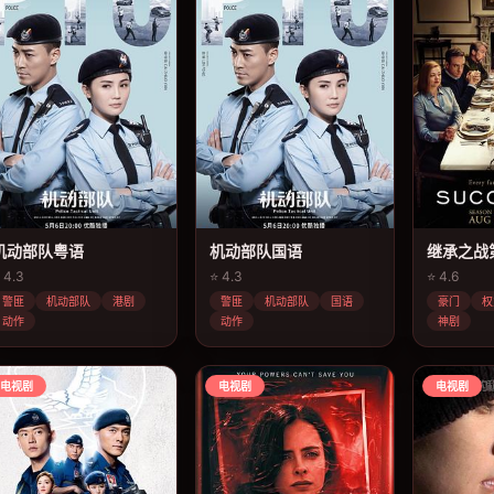
机动部队粤语
机动部队国语
继承之战
 4.3
⭐ 4.3
⭐ 4.6
警匪
机动部队
港剧
警匪
机动部队
国语
豪门
权
动作
动作
神剧
电视剧
电视剧
电视剧