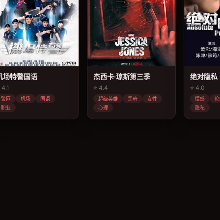
机场特警国语
杰西卡·琼斯第三季
绝对隐私
 4.1
⭐ 4.4
⭐ 4.0
警匪
机场
国语
超级英雄
黑暗
女性
情感
伦
职业
心理
隐私