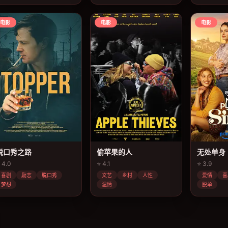
电影
电影
电影
脱口秀之路
偷苹果的人
无处单身
 4.0
⭐ 4.1
⭐ 3.9
喜剧
励志
脱口秀
文艺
乡村
人性
爱情
喜
梦想
温情
脱单