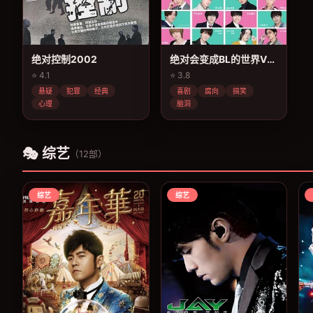
绝对控制2002
绝对会变成BL的世界VS绝不想变成BL的男人
⭐ 4.1
⭐ 3.8
悬疑
犯罪
经典
喜剧
腐向
搞笑
心理
脑洞
🎭 综艺
（12部）
综艺
综艺