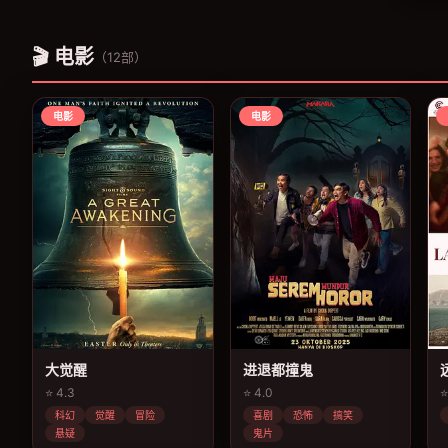
🎬 电影
（12部）
电影
电影
大觉醒
进退都撞鬼
⭐ 4.3
⭐ 4.0
⭐
科幻
觉醒
冒险
喜剧
恐怖
搞笑
悬疑
鬼片