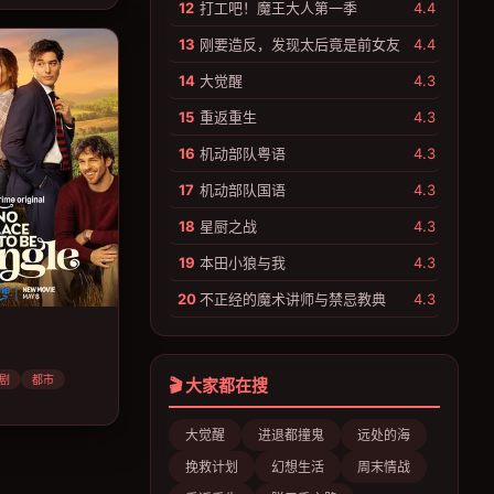
12
打工吧！魔王大人第一季
4.4
13
刚要造反，发现太后竟是前女友
4.4
14
大觉醒
4.3
15
重返重生
4.3
16
机动部队粤语
4.3
17
机动部队国语
4.3
18
星厨之战
4.3
19
本田小狼与我
4.3
20
不正经的魔术讲师与禁忌教典
4.3
剧
都市
🎬 大家都在搜
大觉醒
进退都撞鬼
远处的海
挽救计划
幻想生活
周末情战