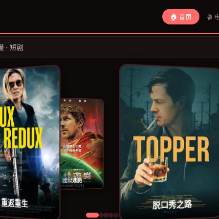
🏠 首页
🎬 
漫 · 短剧
远处的海
挽救计划
进退都撞
重返重生