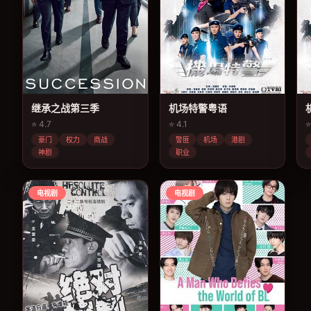
继承之战第三季
机场特警粤语
⭐ 4.7
⭐ 4.1
⭐
豪门
权力
商战
警匪
机场
港剧
神剧
职业
电视剧
电视剧