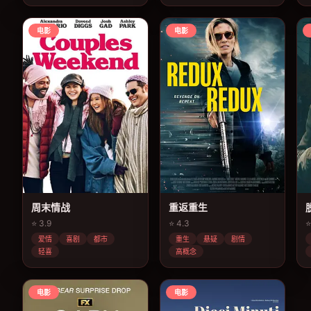
电影
电影
周末情战
重返重生
⭐ 3.9
⭐ 4.3
⭐
爱情
喜剧
都市
重生
悬疑
剧情
轻喜
高概念
电影
电影